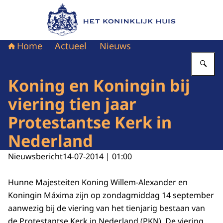
Naar de homepage van Het Koninklijk Huis
Home
Actueel
Nieuws
Vu
Koning en Koningin bij
viering tien jaar
Protestantse Kerk in
Nederland
Nieuwsbericht
14-07-2014 | 01:00
Hunne Majesteiten Koning Willem-Alexander en
Koningin Máxima zijn op zondagmiddag 14 september
aanwezig bij de viering van het tienjarig bestaan van
de Protestantse Kerk in Nederland (PKN). De viering