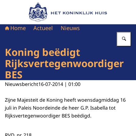
Naar de homepage van Het Koninklijk Huis
Home
Actueel
Nieuws
Vu
Koning beëdigt
Rijksvertegenwoordiger
BES
Nieuwsbericht
16-07-2014 | 01:00
Zijne Majesteit de Koning heeft woensdagmiddag 16
juli in Paleis Noordeinde de heer G.P. Isabella tot
Rijksvertegenwoordiger BES beëdigd.
RVD, nr. 218