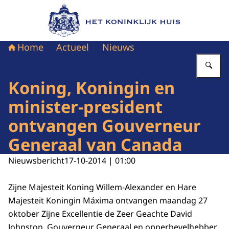
Naar de homepage van Het Koninklijk Huis
Home
Actueel
Nieuws
Vu
Koning, Koningin en
minister-president
ontvangen Gouverneur
Generaal van Canada
Nieuwsbericht
17-10-2014 | 01:00
Zijne Majesteit Koning Willem-Alexander en Hare
Majesteit Koningin Máxima ontvangen maandag 27
oktober Zijne Excellentie de Zeer Geachte David
Johnston, Gouverneur Generaal en opperbevelhebber