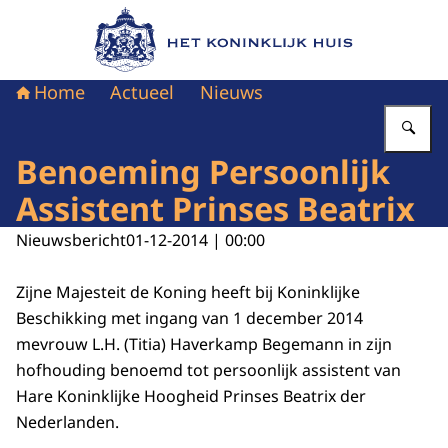
Naar de homepage van Het Koninklijk Huis
Home
Actueel
Nieuws
Vu
Benoeming Persoonlijk
Assistent Prinses Beatrix
Nieuwsbericht
01-12-2014 | 00:00
Zijne Majesteit de Koning heeft bij Koninklijke
Beschikking met ingang van 1 december 2014
mevrouw L.H. (Titia) Haverkamp Begemann in zijn
hofhouding benoemd tot persoonlijk assistent van
Hare Koninklijke Hoogheid Prinses Beatrix der
Nederlanden.