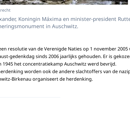
trecht
xander, Koningin Máxima en minister-president Rutt
inneringsmonument in Auschwitz.
een resolutie van de Verenigde Naties op 1 november 2005
aust-gedenkdag sinds 2006 jaarlijks gehouden. Er is gekoze
n 1945 het concentratiekamp Auschwitz werd bevrijd.
e herdenking worden ook de andere slachtoffers van de nazi
itz-Birkenau organiseert de herdenking.