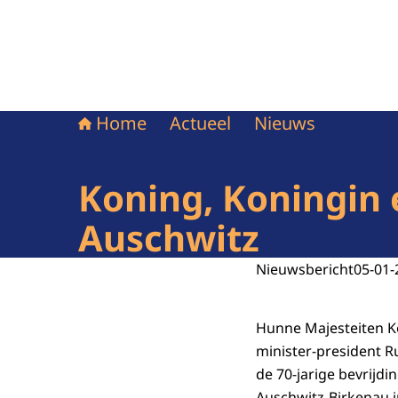
Home
Actueel
Nieuws
Koning, Koningin 
Auschwitz
Nieuwsbericht
05-01-
Hunne Majesteiten K
minister-president Ru
de 70-jarige bevrijd
Auschwitz-Birkenau i