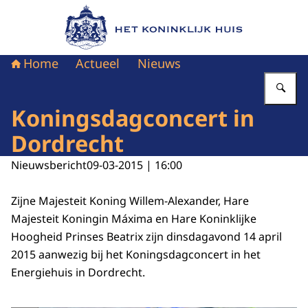
Naar de homepage van Het Koninklijk Huis
Home
Actueel
Nieuws
Vu
Koningsdagconcert in
Dordrecht
Nieuwsbericht
09-03-2015 | 16:00
Zijne Majesteit Koning Willem-Alexander, Hare
Majesteit Koningin Máxima en Hare Koninklijke
Hoogheid Prinses Beatrix zijn dinsdagavond 14 april
2015 aanwezig bij het Koningsdagconcert in het
Energiehuis in Dordrecht.
Vergroot afbeelding Dordrecht, 14 april 2015: Koning Willem-Alexander 