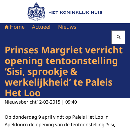
Naar de homepage van Het Koninklijk Huis
Home
Actueel
Nieuws
Vu
Prinses Margriet verricht
opening tentoonstelling
‘Sisi, sprookje &
werkelijkheid’ te Paleis
Het Loo
Nieuwsbericht
12-03-2015 | 09:40
Op donderdag 9 april vindt op Paleis Het Loo in
Apeldoorn de opening van de tentoonstelling 'Sisi,