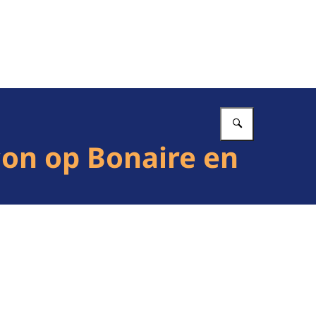
Vul in wat 
con op Bonaire en