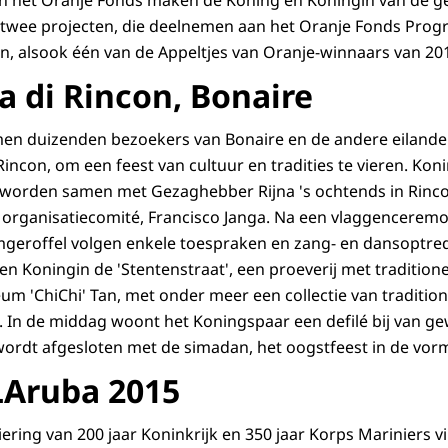
 twee projecten, die deelnemen aan het Oranje Fonds Pr
n, alsook één van de Appeltjes van Oranje-winnaars van 20
ia di Rincon, Bonaire
men duizenden bezoekers van Bonaire en de andere eilande
Rincon, om een feest van cultuur en tradities te vieren. Ko
worden samen met Gezaghebber Rijna 's ochtends in Rin
t organisatiecomité, Francisco Janga. Na een vlaggencerem
mgeroffel volgen enkele toespraken en zang- en dansoptre
n Koningin de 'Stentenstraat', een proeverij met tradition
um 'ChiChi' Tan, met onder meer een collectie van tradition
 In de middag woont het Koningspaar een defilé bij van g
wordt afgesloten met de simadan, het oogstfeest in de vor
LAruba 2015
iering van 200 jaar Koninkrijk en 350 jaar Korps Mariniers v