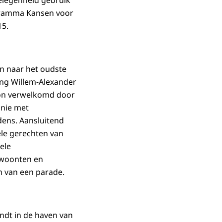
ogramma Kansen voor
15.
n naar het oudste
ning Willem-Alexander
con verwelkomd door
onie met
dens. Aansluitend
ele gerechten van
ele
ewoonten en
m van een parade.
indt in de haven van