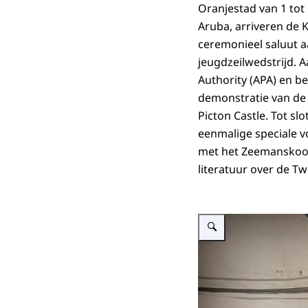
Oranjestad van 1 tot
Aruba, arriveren de 
ceremonieel saluut 
jeugdzeilwedstrijd. 
Authority
(APA) en be
demonstratie van de 
Picton Castle
. Tot s
eenmalige speciale v
met het Zeemanskoor
literatuur over de T
Vergroot afbeelding Konin