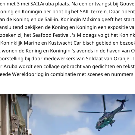
 en met 3 mei SAILAruba plaats. Na een ontvangst bij Gouve
Koning en Koningin per boot bij het SAIL-terrein. Daar ope
aan de Koning en de
Sail-in
. Koningin Máxima geeft het star
Aansluitend bekijken de Koning en Koningin een expositie 
zoeken zij het
Seafood Festival
. 's Middags volgt het Konink
Koninklijk Marine en Kustwacht Caribisch gebied en bezoek
lot wonen de Koning en Koningin 's avonds in de haven van 
oorstelling bij door medewerkers van Soldaat van Oranje -
 Aruba wordt een collage gebracht van gedichten en tekst
weede Wereldoorlog in combinatie met scenes en nummers ui
g en Koningin bezoeken SAIL Aruba 2015