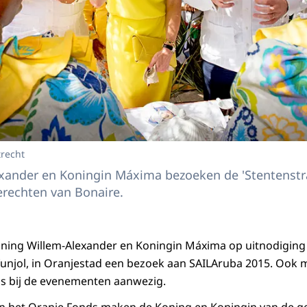
trecht
xander en Koningin Máxima bezoeken de 'Stentenstraa
erechten van Bonaire.
ning Willem-Alexander en Koningin Máxima op uitnodigin
funjol, in Oranjestad een bezoek aan SAILAruba 2015. Ook m
is bij de evenementen aanwezig.
n het Oranje Fonds maken de Koning en Koningin van de g