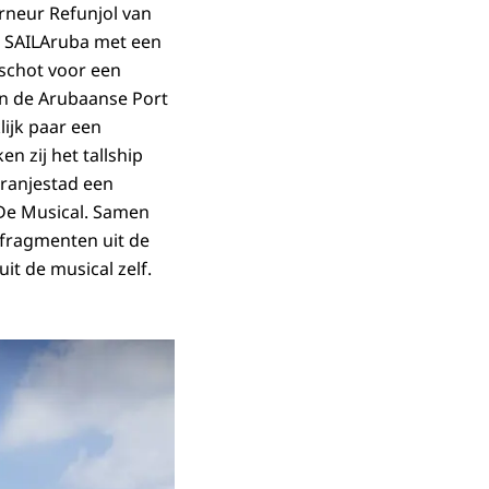
rneur Refunjol van
nt SAILAruba met een
tschot voor een
van de Arubaanse
Port
lijk paar een
en zij het
tallship
Oranjestad een
 De Musical. Samen
fragmenten uit de
t de musical zelf.