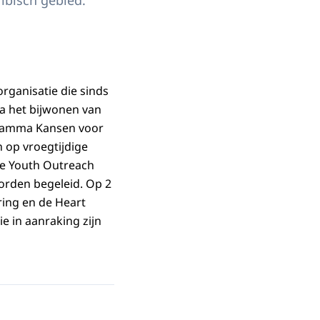
ibisch gebied.
organisatie die sinds
a het bijwonen van
gramma Kansen voor
n op vroegtijdige
re
Youth Outreach
orden begeleid. Op 2
ring en de
Heart
ie in aanraking zijn