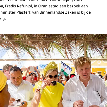
, Fredis Refunjol, in Oranjestad een bezoek aan
minister Plasterk van Binnenlandse Zaken is bij de
ig.
Willem-Alexander en Koningin Máxima bezoeken de 'Stentenstraat', een proeve