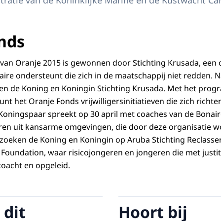
atie van de Koninklijke Marine en de Kustwacht Car
nds
 van Oranje 2015 is gewonnen door Stichting
Krusada
, een 
re ondersteunt die zich in de maatschappij niet redden. N
n de Koning en Koningin Stichting
Krusada
. Met het pro
nt het Oranje Fonds vrijwilligersinitiatieven die zich richte
 Koningspaar spreekt op 30 april met coaches van de Bonai
en uit kansarme omgevingen, die door deze organisatie w
zoeken de Koning en Koningin op Aruba Stichting Reclasse
 Foundation
, waar risicojongeren en jongeren die met justit
oacht en opgeleid.
 dit
Hoort bij