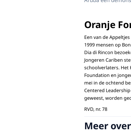
Aruba een demonstr
Oranje Fo
Een van de Appeltjes
1999 mensen op Bonai
Dia di Rincon
bezoeke
Jongeren Cariben steu
schoolverlaters. Het
Foundation
en jonger
mei in de ochtend be
Centered Leadership
geweest, worden gec
RVD, nr. 78
Meer over