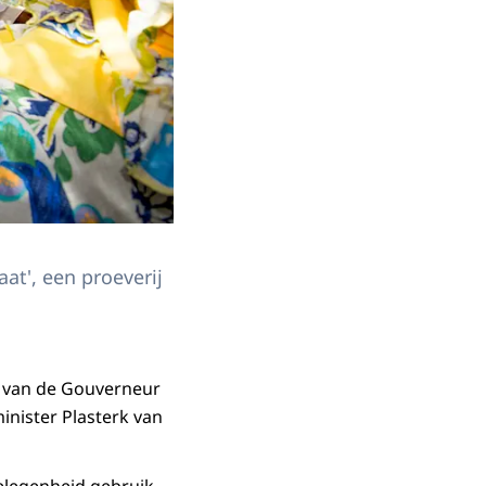
t', een proeverij
g van de Gouverneur
inister Plasterk van
elegenheid gebruik