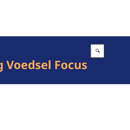
Vul in wat 
g Voedsel Focus