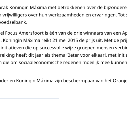
sprak Koningin Máxima met betrokkenen over de bijzondere
n vrijwilligers over hun werkzaamheden en ervaringen. Tot s
voedselbank.
el Focus Amersfoort is één van de drie winnaars van een Ap
 Koningin Máxima reikt 21 mei 2015 de prijs uit. Met de pri
 initiatieven die op succesvolle wijze groepen mensen verb
eiking heeft dit jaar als thema ‘Beter voor elkaar!, met initi
n die om sociaaleconomische redenen moeilijk mee kunne
nder en Koningin Máxima zijn beschermpaar van het Oranje