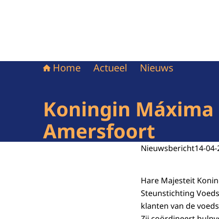
Home
Actueel
Nieuws
Koningin Máxima 
Amersfoort
Nieuwsbericht
14-04-
Hare Majesteit Koni
Steunstichting Voeds
klanten van de voedse
Zij coördineert hulpv