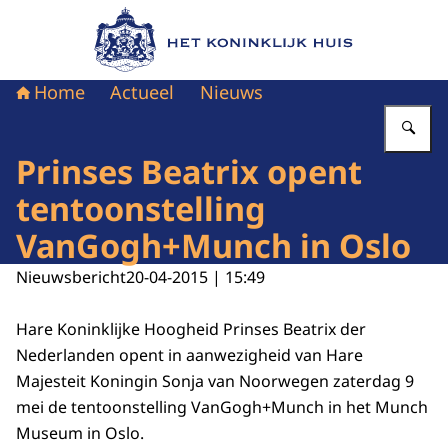
Naar de homepage van Het Koninklijk Huis
Home
Actueel
Nieuws
Vu
Prinses Beatrix opent
tentoonstelling
VanGogh+Munch in Oslo
Nieuwsbericht
20-04-2015 | 15:49
Hare Koninklijke Hoogheid Prinses Beatrix der
Nederlanden opent in aanwezigheid van Hare
Majesteit Koningin Sonja van Noorwegen zaterdag 9
mei de tentoonstelling VanGogh+Munch in het Munch
Museum in Oslo.