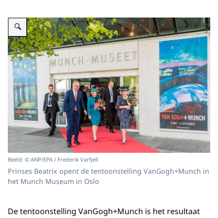
Vergroot afbeelding Prinses Beatrix opent tentoonstelling VanGogh+Munch
Beeld: © ANP/EPA / Frederik Varfjell
Prinses Beatrix opent de tentoonstelling VanGogh+Munch in
het Munch Museum in Oslo
De tentoonstelling VanGogh+Munch is het resultaat