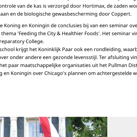
ntrole van de kas is verzorgd door Hortimax, de zaden wo
waan en de biologische gewasbescherming door Coppert.
 Koning en Koningin de conclusies bij van een seminar ov
 thema 'Feeding the City & Healthier Foods'. Het seminar vi
eparatory College.
chool krijgt het Koninklijk Paar ook een rondleiding, waarb
over onder andere een gezonde levensstijl. Ter afsluiting v
het paar maatschappelijke organisaties uit het Pullman Dist
 en Koningin over Chicago's plannen om achtergestelde wij
Open de galerij 