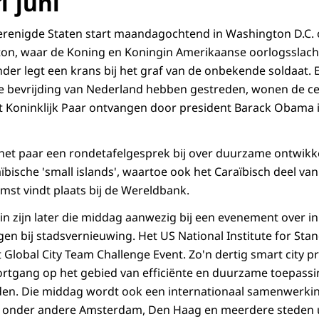
 juni
erenigde Staten start maandagochtend in Washington D.C. 
ton, waar de Koning en Koningin Amerikaanse oorlogsslach
der legt een krans bij het graf van de onbekende soldaat.
e bevrijding van Nederland hebben gestreden, wonen de ce
 Koninklijk Paar ontvangen door president Barack Obama i
et paar een rondetafelgesprek bij over duurzame ontwikke
ïbische 'small islands', waartoe ook het Caraïbisch deel van
mst vindt plaats bij de Wereldbank.
n zijn later die middag aanwezig bij een evenement over i
n bij stadsvernieuwing. Het US National Institute for Sta
t Global City Team Challenge Event. Zo'n dertig smart city p
ortgang op het gebied van efficiënte en duurzame toepass
den. Die middag wordt ook een internationaal samenwerking
 onder andere Amsterdam, Den Haag en meerdere steden uit