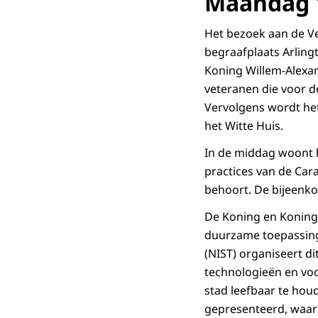
Maandag 1
Het bezoek aan de V
begraafplaats Arling
Koning Willem-Alexan
veteranen die voor d
Vervolgens wordt het
het Witte Huis.
In de middag woont h
practices van de Cara
behoort. De bijeenko
De Koning en Koningi
duurzame toepassinge
(NIST) organiseert di
technologieën en vo
stad leefbaar te hou
gepresenteerd, waar