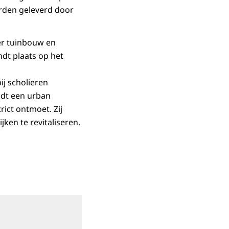
rden geleverd door
er tuinbouw en
ndt plaats op het
ij scholieren
indt een urban
rict ontmoet. Zij
ken te revitaliseren.
in vergrote weergave