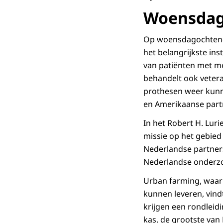
Woensdag 
Op woensdagochtend be
het belangrijkste in
van patiënten met mo
behandelt ook veter
prothesen weer kunn
en Amerikaanse par
In het Robert H. Lur
missie op het gebied
Nederlandse partners
Nederlandse onderzoe
Urban farming, waarb
kunnen leveren, vind
krijgen een rondlei
kas, de grootste van