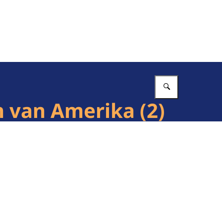
Vul in wat 
n van Amerika (2)