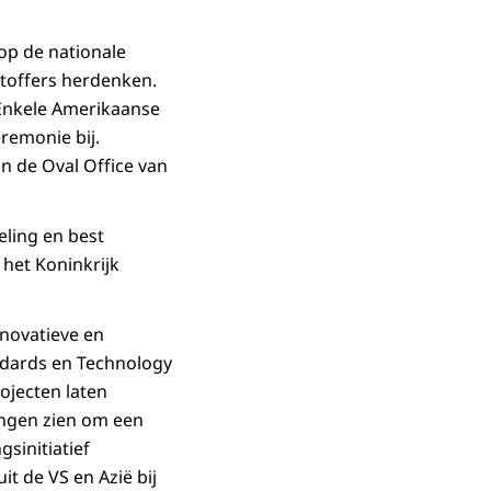
op de nationale
toffers herdenken.
 Enkele Amerikaanse
remonie bij.
n de Oval Office van
ling en best
 het Koninkrijk
nnovatieve en
ndards en Technology
rojecten laten
ingen zien om een
sinitiatief
 de VS en Azië bij