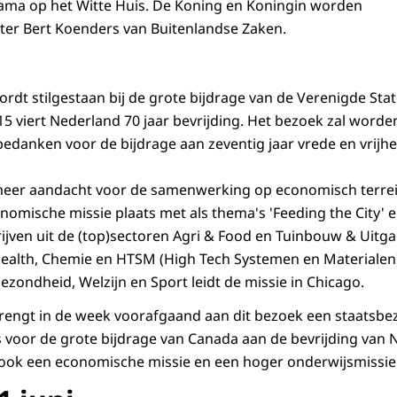
ama op het Witte Huis. De Koning en Koningin worden
ter Bert Koenders van Buitenlandse Zaken.
rdt stilgestaan bij de grote bijdrage van de Verenigde Sta
15 viert Nederland 70 jaar bevrijding. Het bezoek zal wor
bedanken voor de bijdrage aan zeventig jaar vrede en vrijhe
eer aandacht voor de samenwerking op economisch terrein.
nomische missie plaats met als thema's 'Feeding the City' e
ijven uit de (top)sectoren Agri & Food en Tuinbouw & Uitga
Health, Chemie en HTSM (High Tech Systemen en Materialen)
zondheid, Welzijn en Sport leidt de missie in Chicago.
brengt in de week voorafgaand aan dit bezoek een staatsb
 voor de grote bijdrage van Canada aan de bevrijding van N
 ook een economische missie en een hoger onderwijsmissie 