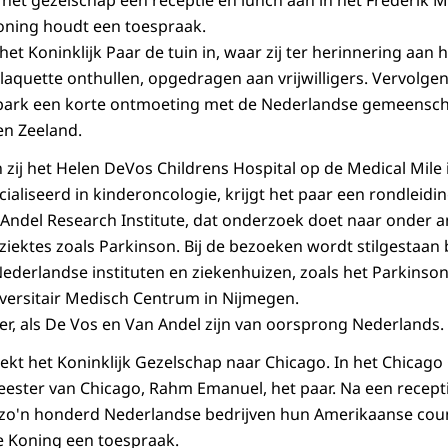
het gezelschap een receptie en lunch aan in het Frederik 
oning houdt een toespraak.
het Koninklijk Paar de tuin in, waar zij ter herinnering aa
aquette onthullen, opgedragen aan vrijwilligers. Vervolgen
 park een korte ontmoeting met de Nederlandse gemeensch
en Zeeland.
zij het Helen DeVos Childrens Hospital op de Medical Mile 
cialiseerd in kinderoncologie, krijgt het paar een rondleidi
 Andel Research Institute, dat onderzoek doet naar onder 
iektes zoals Parkinson. Bij de bezoeken wordt stilgestaan
derlandse instituten en ziekenhuizen, zoals het Parkins
versitair Medisch Centrum in Nijmegen.
jer, als De Vos en Van Andel zijn van oorsprong Nederlands.
ekt het Koninklijk Gezelschap naar Chicago. In het Chicago 
ster van Chicago, Rahm Emanuel, het paar. Na een recepti
ij zo'n honderd Nederlandse bedrijven hun Amerikaanse co
de Koning een toespraak.