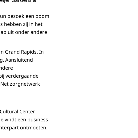
Meijer Gardens &
n hun bezoek een boom
s hebben zij in het
ap uit onder andere
in Grand Rapids. In
ng. Aansluitend
andere
 bij verdergaande
onNet zorgnetwerk
Cultural Center
e vindt een business
unterpart ontmoeten.