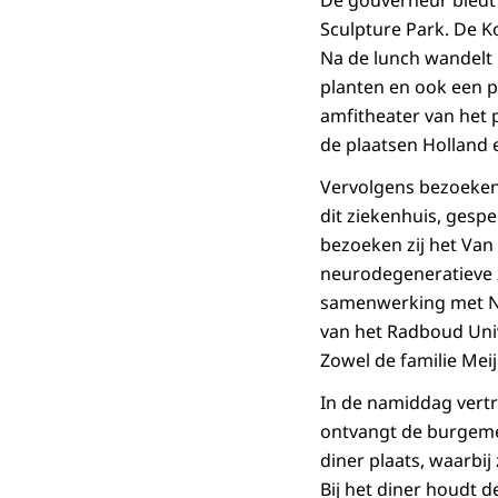
De gouverneur biedt 
Sculpture Park. De K
Na de lunch wandelt 
planten en ook een pl
amfitheater van het
de plaatsen Holland 
Vervolgens bezoeken 
dit ziekenhuis, gespe
bezoeken zij het Van
neurodegeneratieve z
samenwerking met Ne
van het Radboud Uni
Zowel de familie Mei
In de namiddag vertr
ontvangt de burgemee
diner plaats, waarb
Bij het diner houdt 