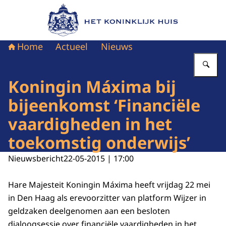
Naar de homepage van Het Koninklijk Huis
Home
Actueel
Nieuws
Vu
Koningin Máxima bij
bijeenkomst ‘Financiële
vaardigheden in het
toekomstig onderwijs’
Nieuwsbericht
22-05-2015 | 17:00
Hare Majesteit Koningin Máxima heeft vrijdag 22 mei
in Den Haag als erevoorzitter van platform Wijzer in
geldzaken deelgenomen aan een besloten
dialoogsessie over financiële vaardigheden in het