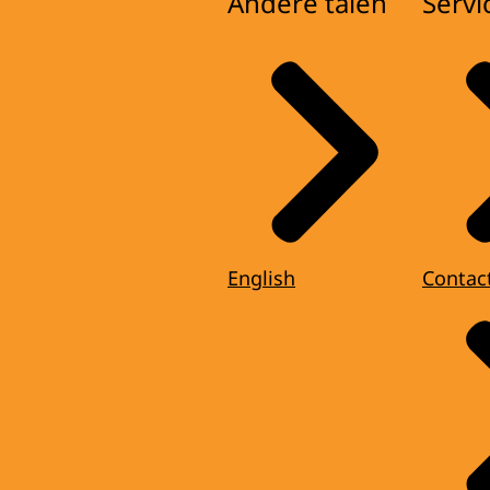
Andere talen
Servi
English
Contac