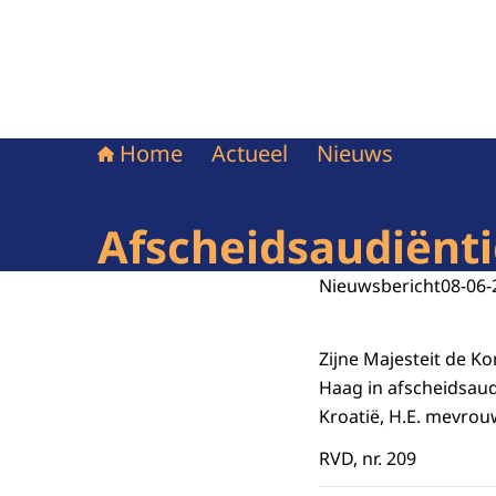
Home
Actueel
Nieuws
Afscheidsaudiënt
Nieuwsbericht
08-06-
Zijne Majesteit de K
Haag in afscheidsau
Kroatië, H.E. mevrou
RVD, nr. 209