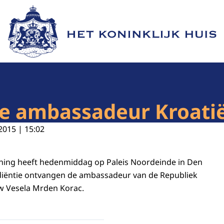
Naar de homepage van Het Koninklijk Huis
ie ambassadeur Kroati
2015 | 15:02
oning heeft hedenmiddag op Paleis Noordeinde in Den
diëntie ontvangen de ambassadeur van de Republiek
w Vesela Mrden Korac.