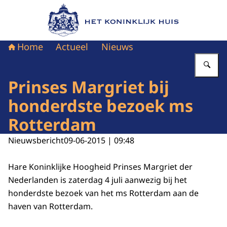
Naar de homepage van Het Koninklijk Huis
Home
Actueel
Nieuws
Vu
Prinses Margriet bij
honderdste bezoek ms
Rotterdam
Nieuwsbericht
09-06-2015 | 09:48
Hare Koninklijke Hoogheid Prinses Margriet der
Nederlanden is zaterdag 4 juli aanwezig bij het
honderdste bezoek van het ms Rotterdam aan de
haven van Rotterdam.