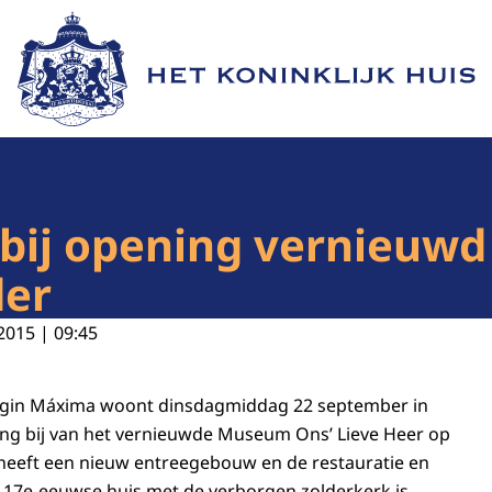
Naar de homepage van Het Koninklijk Huis
bij opening vernieuw
der
2015 | 09:45
ngin Máxima woont dinsdagmiddag 22 september in
g bij van het vernieuwde Museum Ons’ Lieve Heer op
heeft een nieuw entreegebouw en de restauratie en
t 17e-eeuwse huis met de verborgen zolderkerk is