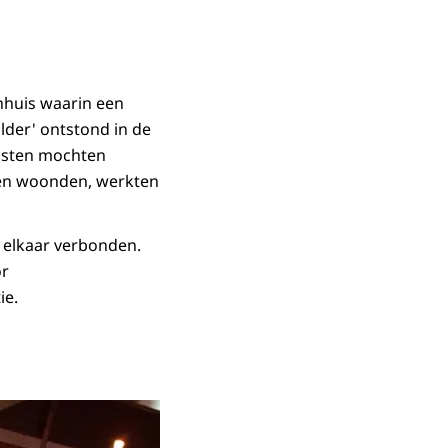
nhuis waarin een
lder' ontstond in de
ensten mochten
sen woonden, werkten
 elkaar verbonden.
or
ie.