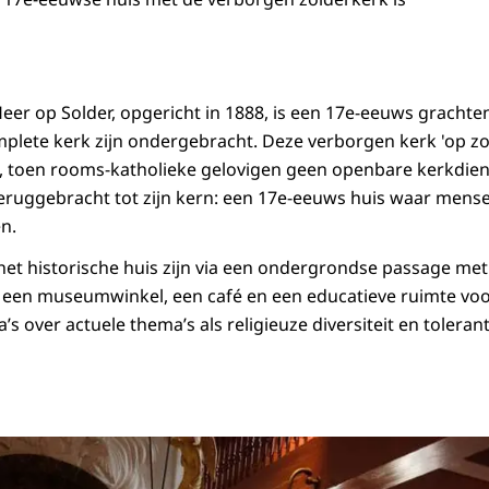
er op Solder, opgericht in 1888, is een 17e-eeuws grachte
lete kerk zijn ondergebracht. Deze verborgen kerk 'op zo
ie, toen rooms-katholieke gelovigen geen openbare kerkdi
teruggebracht tot zijn kern: een 17e-eeuws huis waar men
n.
et historische huis zijn via een ondergrondse passage met
een museumwinkel, een café en een educatieve ruimte vo
over actuele thema’s als religieuze diversiteit en tolerant
in Máxima bij opening vernieuwd Museum Ons’ Lieve Heer op Solder