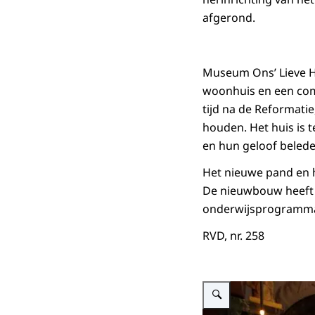
afgerond.
Museum Ons’ Lieve He
woonhuis en een comp
tijd na de Reformat
houden. Het huis is 
en hun geloof belede
Het nieuwe pand en h
De nieuwbouw heeft 
onderwijsprogramma’s 
RVD, nr. 258
Vergroot afbeelding Koning