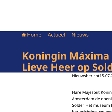
Home
Actueel
Nieuws
Koningin Máxima 
Lieve Heer op Sol
Nieuwsbericht
15-07-
Hare Majesteit Koni
Amsterdam de openin
Solder. Het museum 
herinrichting van he