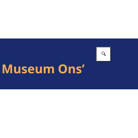
Vul in wat 
d Museum Ons’