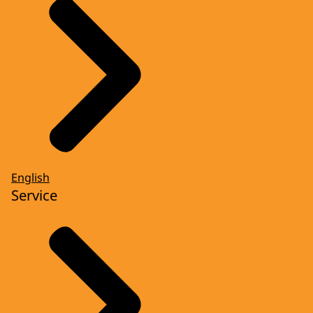
English
Service