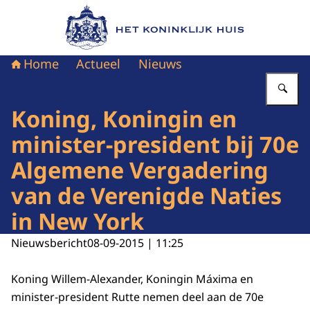
Naar de homepage van Het Koninklijk Huis
Home
Actueel
Nieuws
Vu
Koning, Koningin en
minister-president bij 70e
Algemene Vergadering
van de Verenigde Naties
in New York
Nieuwsbericht
08-09-2015 | 11:25
Koning Willem-Alexander, Koningin Máxima en
minister-president Rutte nemen deel aan de 70e