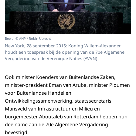
Beeld: © ANP / Robin Utrecht
New York, 28 september 2015: Koning Willem-Alexander
houdt een toespraak bij de opening van de 70e Algemene
Vergadering van de Verenigde Naties (AVVN)
Ook minister Koenders van Buitenlandse Zaken,
minister-president Eman van Aruba, minister Ploumen
voor Buitenlandse Handel en
Ontwikkelingssamenwerking, staatssecretaris
Mansveld van Infrastructuur en Milieu en
burgemeester Aboutaleb van Rotterdam hebben hun
deelname aan de 70e Algemene Vergadering
bevestigd.