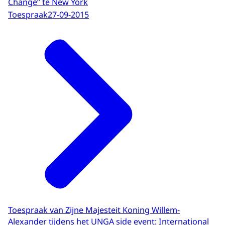
Change” te New York
Toespraak
27-09-2015
Toespraak van Zijne Majesteit Koning Willem-
Alexander tijdens het UNGA side event: International