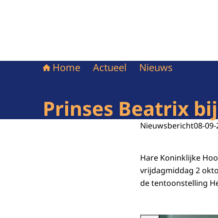
Home
Actueel
Nieuws
Prinses Beatrix bi
Nieuwsbericht
08-09-
Hare Koninklijke Ho
vrijdagmiddag 2 okto
de tentoonstelling H
Vergroot afbeelding Prinses