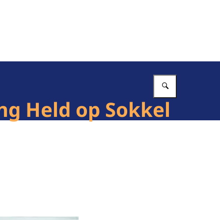
Vul in wat 
ing Held op Sokkel