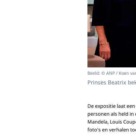
Beeld: © ANP / Koen va
Prinses Beatrix be
De expositie laat ee
personen als held in
Mandela, Louis Coupe
foto's en verhalen t