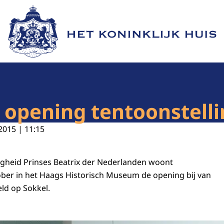
Naar de homepage van Het Koninklijk Huis
j opening tentoonstell
2015 | 11:15
ogheid Prinses Beatrix der Nederlanden woont
ber in het Haags Historisch Museum de opening bij van
eld op Sokkel.
 Beatrix bij opening tentoonstelling Held op Sokkel