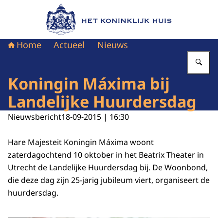
Naar de homepage van Het Koninklijk Huis
Home
Actueel
Nieuws
Vu
Koningin Máxima bij
Landelijke Huurdersdag
Nieuwsbericht
18-09-2015 | 16:30
Hare Majesteit Koningin Máxima woont
zaterdagochtend 10 oktober in het Beatrix Theater in
Utrecht de Landelijke Huurdersdag bij. De Woonbond,
die deze dag zijn 25-jarig jubileum viert, organiseert de
huurdersdag.
Vergroot afbeelding Koningin Máxima bij Landelijke Huurdersdag