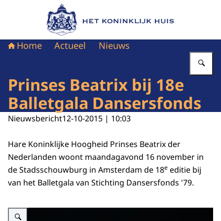
Naar de homepage van Het Koninklijk Huis
Home
Actueel
Nieuws
Vu
Prinses Beatrix bij 18e
Balletgala Dansersfonds
Nieuwsbericht
12-10-2015 | 10:03
Hare Koninklijke Hoogheid Prinses Beatrix der
Nederlanden woont maandagavond 16 november in
e
de Stadsschouwburg in Amsterdam de 18
editie bij
van het Balletgala van Stichting Dansersfonds '79.
Vergroot afbeelding Balletdansers