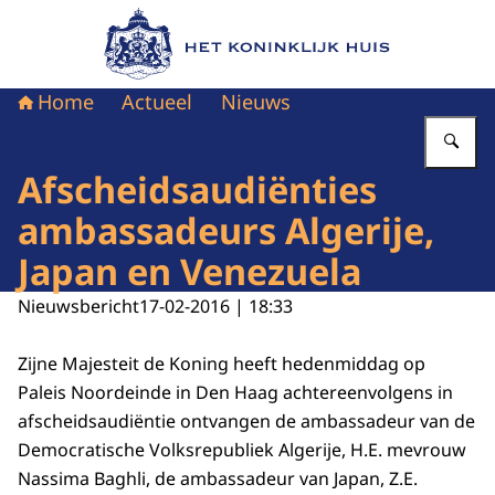
Naar de homepage van Het Koninklijk Huis
Home
Actueel
Nieuws
Vu
Afscheidsaudiënties
ambassadeurs Algerije,
Japan en Venezuela
Nieuwsbericht
17-02-2016 | 18:33
Zijne Majesteit de Koning heeft hedenmiddag op
Paleis Noordeinde in Den Haag achtereenvolgens in
afscheidsaudiëntie ontvangen de ambassadeur van de
Democratische Volksrepubliek Algerije, H.E. mevrouw
Nassima Baghli, de ambassadeur van Japan, Z.E.