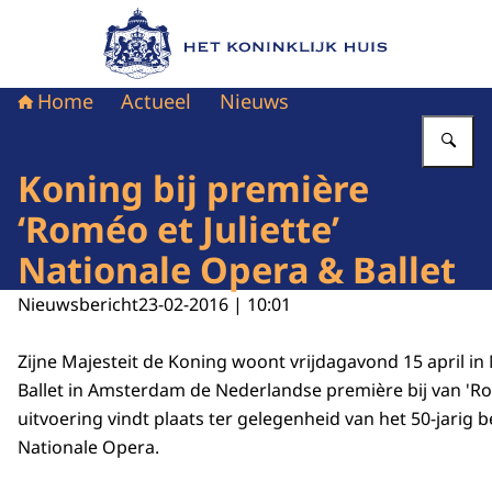
Naar de homepage van Het Koninklijk Huis
Home
Actueel
Nieuws
Vu
Koning bij première
‘Roméo et Juliette’
Nationale Opera & Ballet
Nieuwsbericht
23-02-2016 | 10:01
Zijne Majesteit de Koning woont vrijdagavond 15 april in
Ballet in Amsterdam de Nederlandse première bij van 'Rom
uitvoering vindt plaats ter gelegenheid van het 50-jarig 
Nationale Opera.