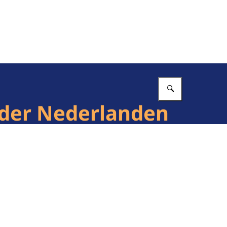
Vul in wat 
der Nederlanden