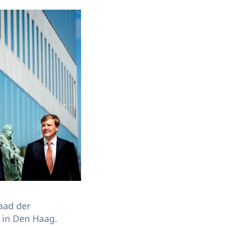
aad der
 in Den Haag.