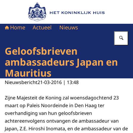
Naar de homepage van Het Koninklijk Huis
Home
Actueel
Nieuws
Vu
Geloofsbrieven
ambassadeurs Japan en
Mauritius
Nieuwsbericht
21-03-2016 | 13:48
Zijne Majesteit de Koning zal woensdagochtend 23
maart op Paleis Noordeinde in Den Haag ter
overhandiging van hun geloofsbrieven
achtereenvolgens ontvangen de ambassadeur van
Japan, Z.E. Hiroshi Inomata, en de ambassadeur van de