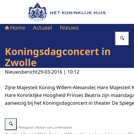
Naar de homepage van Het Koninklijk Huis
Home
Actueel
Nieuws
Vu
Koningsdagconcert in
Zwolle
Nieuwsbericht
29-03-2016 | 10:12
Zijne Majesteit Koning Willem-Alexander, Hare Majesteit
Hare Koninklijke Hoogheid Prinses Beatrix zijn maandaga
aanwezig bij het Koningsdagconcert in theater De Spiegel
Vergroot afbeelding ""
Beeld: © Rotapool / Robin van Lonkhuijsen