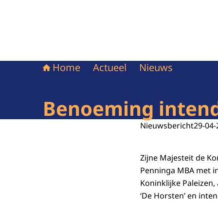
Home
Actueel
Nieuws
Benoeming intenda
Nieuwsbericht
29-04-
Zijne Majesteit de K
Penninga MBA met in
Koninklijke Paleizen
‘De Horsten’ en inten