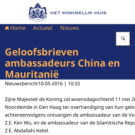
Naar de homepage van Het Koninklijk Huis
Home
Actueel
Nieuws
Vu
Geloofsbrieven
ambassadeurs China en
Mauritanië
Nieuwsbericht
10-05-2016 | 10:33
Zijne Majesteit de Koning zal woensdagochtend 11 mei 2
Noordeinde in Den Haag ter overhandiging van hun gelo
achtereenvolgens ontvangen de ambassadeur van de Vol
Z.E. Ken Wu, en de ambassadeur van de Islamitische Repu
Z.E. Abdallahi Kebd.