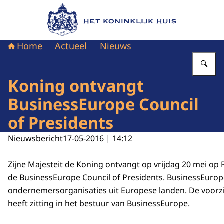
Naar de homepage van Het Koninklijk Huis
Home
Actueel
Nieuws
Vu
Koning ontvangt
BusinessEurope Council
of Presidents
Nieuwsbericht
17-05-2016 | 14:12
Zijne Majesteit de Koning ontvangt op vrijdag 20 mei op
de BusinessEurope Council of Presidents. BusinessEurope
ondernemersorganisaties uit Europese landen. De voor
heeft zitting in het bestuur van BusinessEurope.