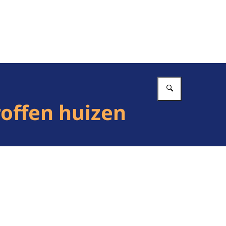
Vul in wat 
offen huizen