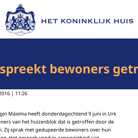
Naar de homepage van Het Koninklijk Huis
spreekt bewoners getr
2016 | 11:26
ngin Máxima heeft donderdagochtend 9 juni in Urk
ers van het huizenblok dat is getroffen door de
ni. Zij sprak met gedupeerde bewoners over hun
gen. Het gesprek vond in aanwezigheid van