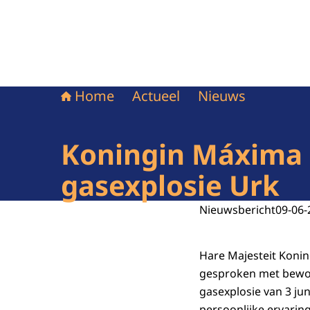
Home
Actueel
Nieuws
Koningin Máxima 
gasexplosie Urk
Nieuwsbericht
09-06-
Hare Majesteit Koni
gesproken met bewon
gasexplosie van 3 ju
persoonlijke ervarin