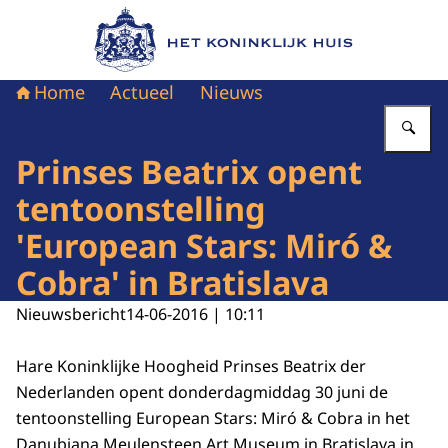
Naar de homepage van Het Koninklijk Huis
Home
Actueel
Nieuws
Vu
Prinses Beatrix opent
tentoonstelling
'European Stars: Miró &
Cobra' in Bratislava
Nieuwsbericht
14-06-2016 | 10:11
Hare Koninklijke Hoogheid Prinses Beatrix der
Nederlanden opent donderdagmiddag 30 juni de
tentoonstelling European Stars: Miró & Cobra in het
Danubiana Meulensteen Art Museum in Bratislava in