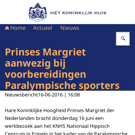
Naar de homepage van Het Koninklijk Huis
Home
Actueel
Nieuws
Vu
Prinses Margriet
aanwezig bij
voorbereidingen
Paralympische sporters
Nieuwsbericht
16-06-2016 | 16:08
Hare Koninklijke Hoogheid Prinses Margriet der
Nederlanden bracht donderdag 16 juni een
werkbezoek aan het KNHS Nationaal Hippisch
Centrum in Ermelo in het kader van de Paralympische