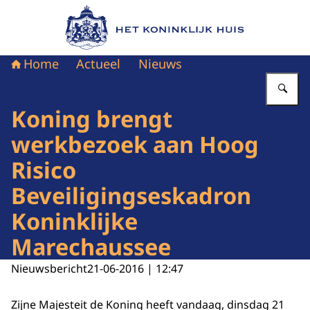
Naar de homepage van Het Koninklijk Huis
Home
Actueel
Nieuws
Vu
Koning brengt
werkbezoek aan Hoog
Risico
Beveiligingseskadron
Koninklijke
Marechaussee
Nieuwsbericht
21-06-2016 | 12:47
Zijne Majesteit de Koning heeft vandaag, dinsdag 21