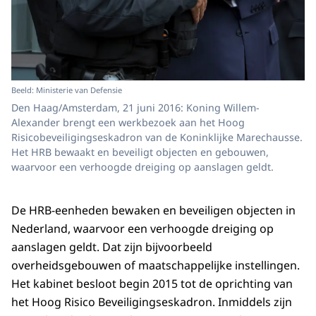
Beeld: Ministerie van Defensie
Den Haag/Amsterdam, 21 juni 2016: Koning Willem-
Alexander brengt een werkbezoek aan het Hoog
Risicobeveiligingseskadron van de Koninklijke Marechausse.
Het HRB bewaakt en beveiligt objecten en gebouwen,
waarvoor een verhoogde dreiging op aanslagen geldt.
De HRB-eenheden bewaken en beveiligen objecten in
Nederland, waarvoor een verhoogde dreiging op
aanslagen geldt. Dat zijn bijvoorbeeld
overheidsgebouwen of maatschappelijke instellingen.
Het kabinet besloot begin 2015 tot de oprichting van
het Hoog Risico Beveiligingseskadron. Inmiddels zijn