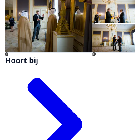
Op
©
©
©
Hoort bij