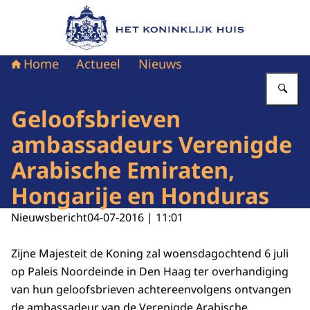
Naar de homepage van Het Koninklijk Huis
Home
Actueel
Nieuws
Vu
Geloofsbrieven
ambassadeurs Verenigde
Arabische Emiraten,
Hongarije en Honduras
Nieuwsbericht
04-07-2016 | 11:01
Zijne Majesteit de Koning zal woensdagochtend 6 juli
op Paleis Noordeinde in Den Haag ter overhandiging
van hun geloofsbrieven achtereenvolgens ontvangen
de ambassadeur van de Verenigde Arabische