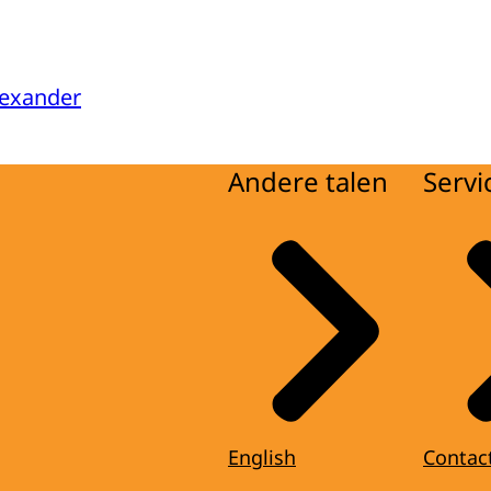
lexander
Andere talen
Servi
English
Contac