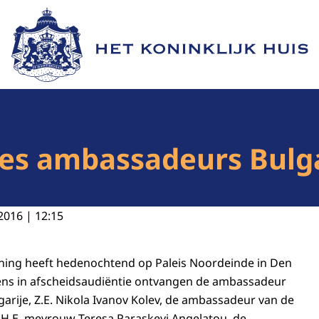
Naar de homepage van Het Koninklijk Huis
es ambassadeurs Bulga
2016 | 12:15
oning heeft hedenochtend op Paleis Noordeinde in Den
ns in afscheidsaudiëntie ontvangen de ambassadeur
garije, Z.E. Nikola Ivanov Kolev, de ambassadeur van de
 H.E. mevrouw Teresa Paraskevi Angelatou, de