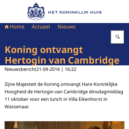
Naar de homepage van Het Koninklijk Huis
Home
Actueel
Nieuws
Vu
Koning ontvangt
Hertogin van Cambridge
Nieuwsbericht
21-09-2016 | 16:22
Zijne Majesteit de Koning ontvangt Hare Koninklijke
Hoogheid de Hertogin van Cambridge dinsdagmiddag
11 oktober voor een lunch in Villa Eikenhorst in
Wassenaar.