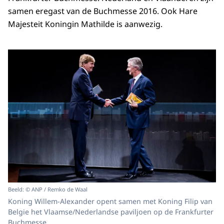
samen eregast van de
Buchmesse
2016. Ook Hare
Majesteit Koningin Mathilde is aanwezig.
Beeld: © ANP / Remko de Waal
Koning Willem-Alexander opent samen met Koning Filip van
Belgie het Vlaamse/Nederlandse paviljoen op de Frankfurter
Buchmesse.