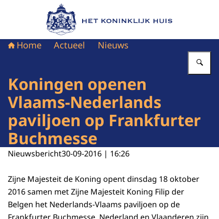
Naar de homepage van Het Koninklijk Huis
Home
Actueel
Nieuws
Vu
Koningen openen
Vlaams-Nederlands
paviljoen op Frankfurter
Buchmesse
Nieuwsbericht
30-09-2016 | 16:26
Zijne Majesteit de Koning opent dinsdag 18 oktober
2016 samen met Zijne Majesteit Koning Filip der
Belgen het Nederlands-Vlaams paviljoen op de
Frankfurter Buchmesse
. Nederland en Vlaanderen zijn