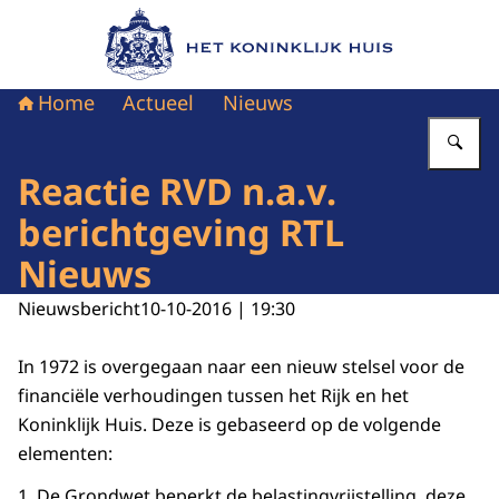
Naar de homepage van Het Koninklijk Huis
Home
Actueel
Nieuws
Vu
Reactie RVD n.a.v.
berichtgeving RTL
Nieuws
Nieuwsbericht
10-10-2016 | 19:30
In 1972 is overgegaan naar een nieuw stelsel voor de
financiële verhoudingen tussen het Rijk en het
Koninklijk Huis. Deze is gebaseerd op de volgende
elementen:
1. De Grondwet beperkt de belastingvrijstelling, deze