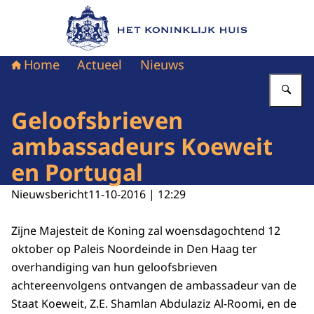
Naar de homepage van Het Koninklijk Huis
Home
Actueel
Nieuws
Vu
Geloofsbrieven
ambassadeurs Koeweit
en Portugal
Nieuwsbericht
11-10-2016 | 12:29
Zijne Majesteit de Koning zal woensdagochtend 12
oktober op Paleis Noordeinde in Den Haag ter
overhandiging van hun geloofsbrieven
achtereenvolgens ontvangen de ambassadeur van de
Staat Koeweit, Z.E. Shamlan Abdulaziz Al-Roomi, en de