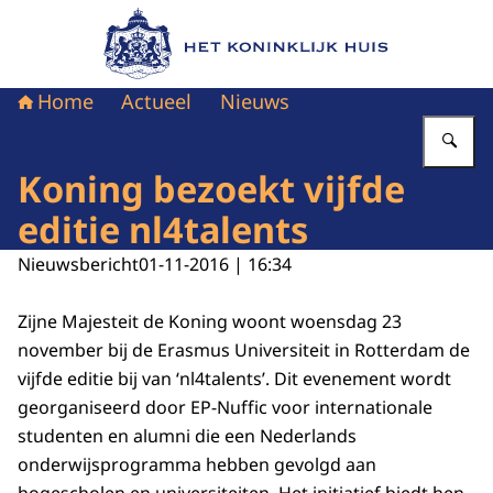
Naar de homepage van Het Koninklijk Huis
Home
Actueel
Nieuws
Vu
Koning bezoekt vijfde
editie nl4talents
Nieuwsbericht
01-11-2016 | 16:34
Zijne Majesteit de Koning woont woensdag 23
november bij de Erasmus Universiteit in Rotterdam de
vijfde editie bij van ‘nl4talents’. Dit evenement wordt
georganiseerd door EP-Nuffic voor internationale
studenten en alumni die een Nederlands
onderwijsprogramma hebben gevolgd aan