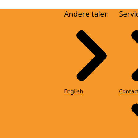
Andere talen
Servi
English
Contac