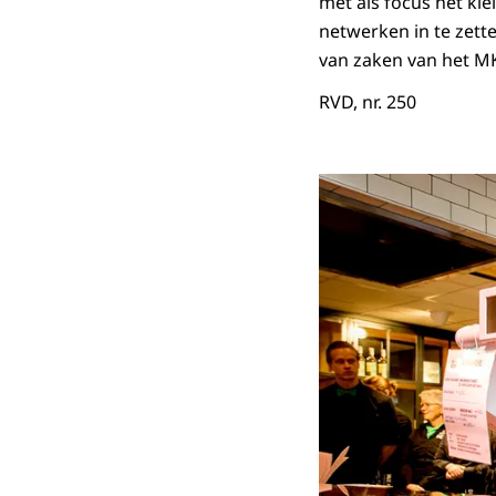
met als focus het kle
netwerken in te zette
van zaken van het MK
RVD, nr. 250