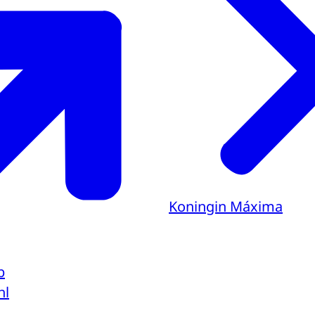
Koningin Máxima
b
nl