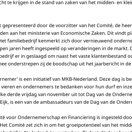
icht te krijgen in de stand van zaken van het midden- en klei
t gepresenteerd door de voorzitter van het Comité, de heer
en aan het ministerie van Economische Zaken. Dit vindt plaa
 Het familiebedrijf kenmerkt zich door vernieuwend ondern
lopen jaren heeft ingespeeld op veranderingen in de markt. 
bedrijf er in geslaagd om naast het vaste klantenbestand 
ee onderstrepen zij de boodschap uit het jaarbericht in de 
nemer’ is een initiatief van MKB-Nederland. Deze dag is b
vieren en ondernemers te bedanken voor hun durf en inz
 elke derde vrijdag van november uit tot Dag van de Ondern
an Eijk, is een van de ambassadeurs van de Dag van de Onde
é voor Ondernemerschap en Financiering is ingesteld door
et Comité zet zich in om het groeipotentieel van het midden