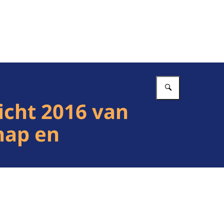
Vul in wat 
icht 2016 van
hap en