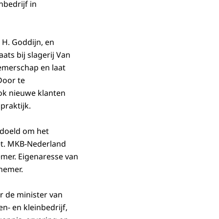
nbedrijf in
 H. Goddijn, en
ts bij slagerij Van
emerschap en laat
Door te
ook nieuwe klanten
praktijk.
edoeld om het
et. MKB-Nederland
emer. Eigenaresse van
rnemer.
 de minister van
- en kleinbedrijf,