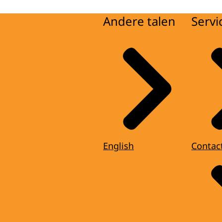
Andere talen
Servi
English
Contac