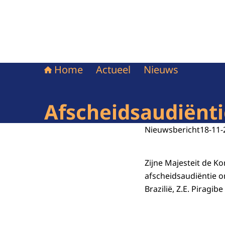
Home
Actueel
Nieuws
Afscheidsaudiënti
Nieuwsbericht
18-11-
Zijne Majesteit de K
afscheidsaudiëntie 
Brazilië, Z.E. Piragib