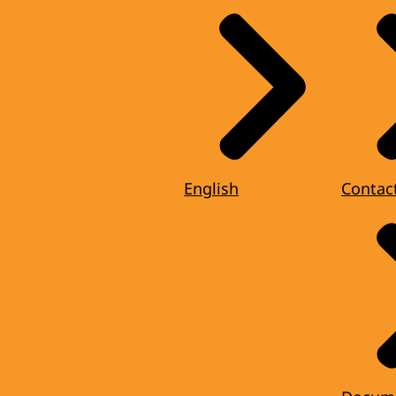
English
Contac