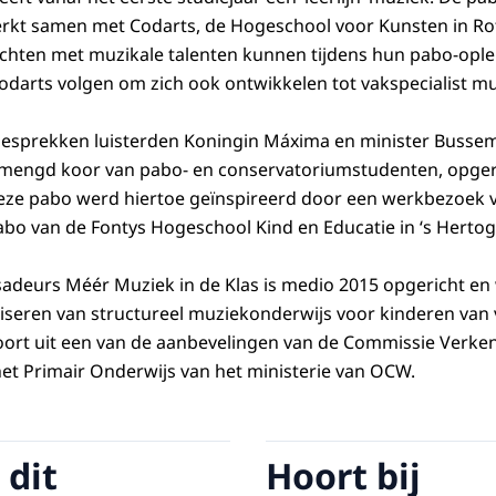
kt samen met Codarts, de Hogeschool voor Kunsten in Ro
hten met muzikale talenten kunnen tijdens hun pabo-oplei
arts volgen om zich ook ontwikkelen tot vakspecialist mu
gesprekken luisterden Koningin Máxima en minister Busse
mengd koor van pabo- en conservatoriumstudenten, opge
ze pabo werd hiertoe geïnspireerd door een
werkbezoek 
bo van de Fontys Hogeschool Kind en Educatie in ‘s Herto
deurs Méér Muziek in de Klas is medio 2015 opgericht en 
iseren van structureel muziekonderwijs voor kinderen van vi
oort uit een van de aanbevelingen van de Commissie Verke
et Primair Onderwijs van het ministerie van OCW.
 dit
Hoort bij