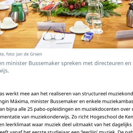
e, foto: Jan de Groen
n minister Bussemaker spreken met directeuren en
ijs.
as werkt mee aan het realiseren van structureel muziekonde
ingin Máxima, minister Bussemaker en enkele muziekamba
an bijna alle 25 pabo-opleidingen en muziekdocenten over d
mentatie van muziekonderwijs. Zo richt Hogeschool de Ke
en leerklimaat waar muziek deel uitmaakt van het dagelijks
eft vanaf het eerste studiejaar een ‘leerlijn’ muziek. De 