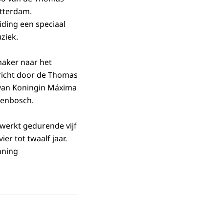
tterdam.
ding een speciaal
ziek.
maker naar het
richt door de Thomas
van Koningin Máxima
genbosch.
werkt gedurende vijf
er tot twaalf jaar.
nning