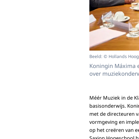
Beeld: © Hollands Hoogt
Koningin Máxima e
over muziekonderw
Méér Muziek in de Kl
basisonderwijs. Kon
met de directeuren v
vormgeving en imple
op het creëren van e
Saxion Hogeschool he