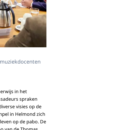
 muziekdocenten
rwijs in het
ssadeurs spraken
iverse visies op de
mpel in Helmond zich
 leven op de pabo. De
pabo van de Thomas