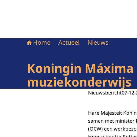
Home
Actueel
Nieuws
Koningin Máxima b
muziekonderwijs
Nieuwsbericht
07-12-
Hare Majesteit Koni
samen met minister 
(OCW) een werkbezo
Hogeschool in Rotter