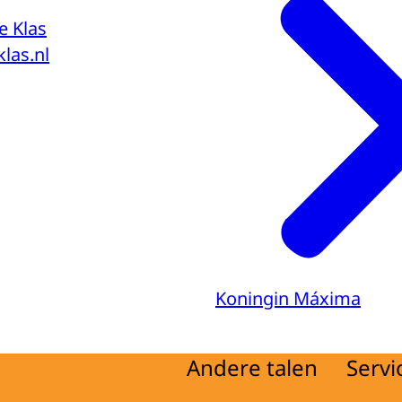
e Klas
las.nl
Koningin Máxima
Andere talen
Servi