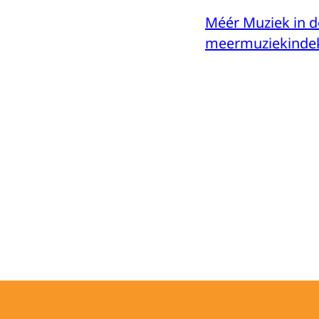
Méér Muziek in d
meermuziekindek