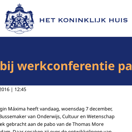
Naar de homepage van Het Koninklijk Huis
ij werkconferentie pa
2016 | 12:45
ngin Máxima heeft vandaag, woensdag 7 december,
Bussemaker van Onderwijs, Cultuur en Wetenschap
ek gebracht aan de pabo van de Thomas More
dam. Daar spraken zij over de ontwikkelingen van