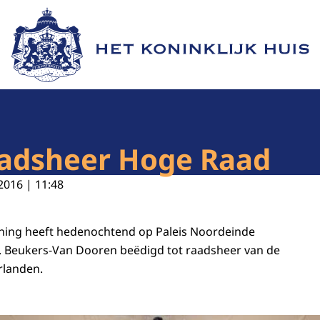
Naar de homepage van Het Koninklijk Huis
aadsheer Hoge Raad
2016 | 11:48
oning heeft hedenochtend op Paleis Noordeinde
. Beukers-Van Dooren beëdigd tot raadsheer van de
rlanden.