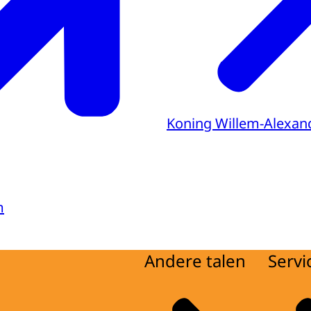
Koning Willem-Alexan
m
Andere talen
Servi