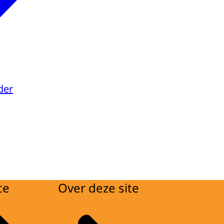
der
ce
Over deze site