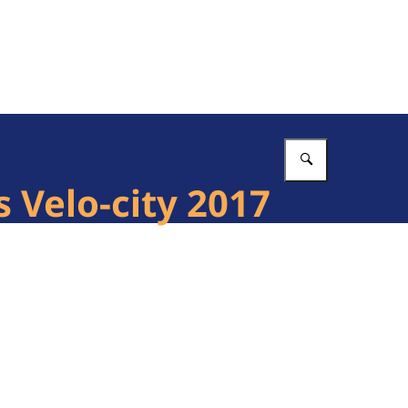
Vul in wat 
 Velo-city 2017