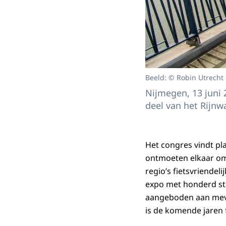
Beeld: © Robin Utrecht
Nijmegen, 13 juni 
deel van het Rijnw
Het congres vindt pla
ontmoeten elkaar om 
regio’s fietsvriendel
expo met honderd st
aangeboden aan mevro
is de komende jaren f