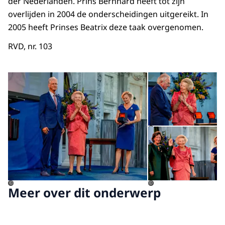
der Nederlanden. Prins Bernhard heeft tot zijn
overlijden in 2004 de onderscheidingen uitgereikt. In
2005 heeft Prinses Beatrix deze taak overgenomen.
RVD, nr. 103
Open de galerij in vergrot
Op
Op
©
©
©
Meer over dit onderwerp