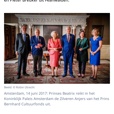
en Pieter Breuker uit Feanwâlden.
Beeld: © Robin Utrecht
Amsterdam, 14 juni 2017: Prinses Beatrix reikt in het
Koninklijk Paleis Amsterdam de Zilveren Anjers van het Prins
Bernhard Cultuurfonds uit.