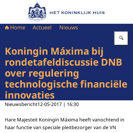
Naar de homepage van Het Koninklijk Huis
Home
Actueel
Nieuws
Vu
Koningin Máxima bij
rondetafeldiscussie DNB
over regulering
technologische financiële
innovaties
Nieuwsbericht
12-05-2017 | 16:30
Hare Majesteit Koningin Máxima heeft vanochtend in
haar functie van speciale pleitbezorger van de VN