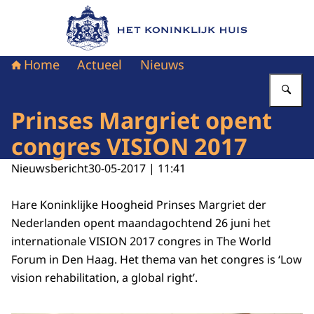
Naar de homepage van Het Koninklijk Huis
Home
Actueel
Nieuws
Vu
Prinses Margriet opent
congres VISION 2017
Nieuwsbericht
30-05-2017 | 11:41
Hare Koninklijke Hoogheid Prinses Margriet der
Nederlanden opent maandagochtend 26 juni het
internationale
VISION
2017 congres in The World
Forum in Den Haag. Het thema van het congres is ‘
Low
vision rehabilitation, a global right
’.