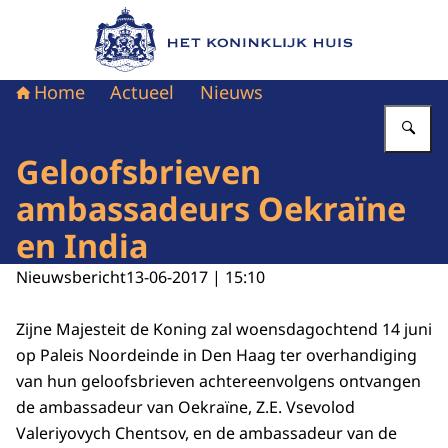
Naar de homepage van Het Koninklijk Huis
Home
Actueel
Nieuws
Vu
Geloofsbrieven
ambassadeurs Oekraïne
en India
Nieuwsbericht
13-06-2017 | 15:10
Zijne Majesteit de Koning zal woensdagochtend 14 juni
op Paleis Noordeinde in Den Haag ter overhandiging
van hun geloofsbrieven achtereenvolgens ontvangen
de ambassadeur van Oekraïne, Z.E. Vsevolod
Valeriyovych Chentsov, en de ambassadeur van de