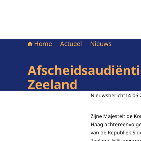
Home
Actueel
Nieuws
Afscheidsaudiënt
Zeeland
Nieuwsbericht
14-06-
Zijne Majesteit de K
Haag achtereenvolge
van de Republiek Slo
Zeeland, H.E. mevrou