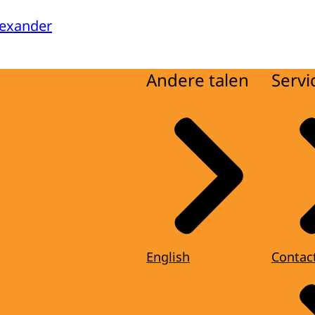
lexander
Andere talen
Servi
English
Contac