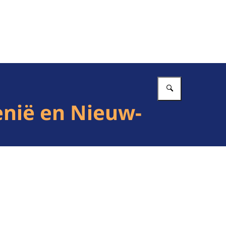
Vul in wat 
enië en Nieuw-