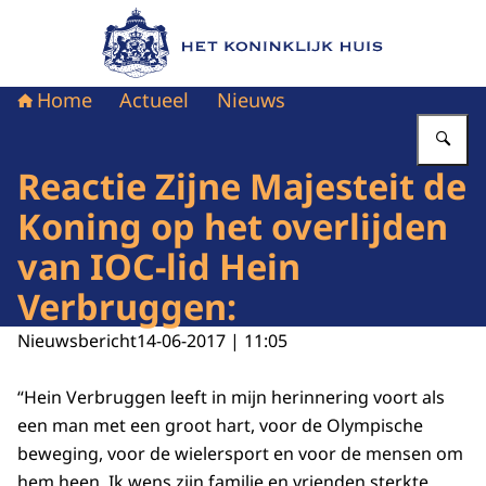
Naar de homepage van Het Koninklijk Huis
Home
Actueel
Nieuws
Vu
Reactie Zijne Majesteit de
Koning op het overlijden
van IOC-lid Hein
Verbruggen:
Nieuwsbericht
14-06-2017 | 11:05
“Hein Verbruggen leeft in mijn herinnering voort als
een man met een groot hart, voor de Olympische
beweging, voor de wielersport en voor de mensen om
hem heen. Ik wens zijn familie en vrienden sterkte